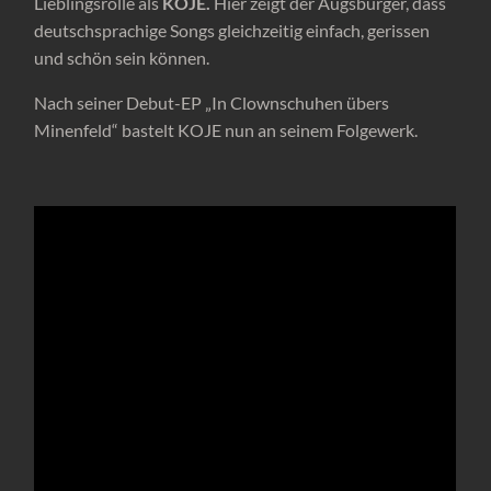
Lieblingsrolle als
KOJE.
Hier zeigt der Augsburger, dass
deutschsprachige Songs gleichzeitig einfach, gerissen
und schön sein können.
Nach seiner Debut-EP „In Clownschuhen übers
Minenfeld“ bastelt KOJE nun an seinem Folgewerk.