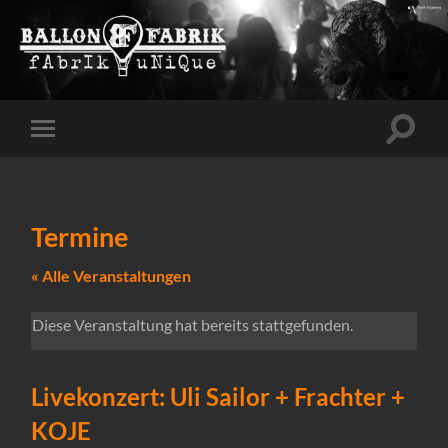
Suchfe
Mobile-
ein-/a
Menü
ein-/ausblenden
Termine
« Alle Veranstaltungen
Diese Veranstaltung hat bereits stattgefunden.
Livekonzert: Uli Sailor + Frachter +
KOJE