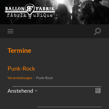
Suchfe
Mobile-
ein-/a
Menü
ein-/ausblenden
Termine
Punk-Rock
Veranstaltungen
Punk-Rock
Ansi
Vera
Anstehend
Liste
Veranstaltungen
Ansi
Datum
Navi
wählen.
Navi