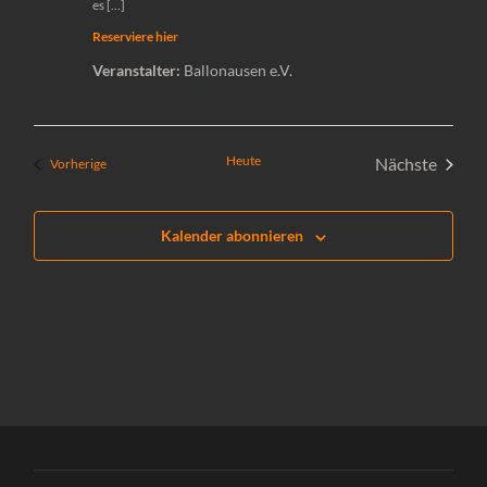
es […]
Reserviere hier
Veranstalter:
Ballonausen e.V.
Heute
Nächste
Veranstaltungen
Vorherige
Veranstal
Kalender abonnieren