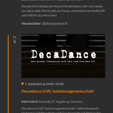
Das jährliche Skatepunk-Konzert findet dieses Jahr mit Gästen
aus Japan statt: Stone Leek aus Kyoto, unterstützt von Heathcliff
und VVENN aus München!
Veranstalter:
Ballonausen e.V.
SA.
5
Hervorgehoben
5. September @ 20:00
-
05:00
Decadance LIVE: Isolationsgemeinschaft
Ballonfabrik
Austraße 27, Augsburg, Germany
Decadance LIVE: Isolationsgemeinschaft + Aftershowparty
Underground Wave Party und Live-Konzerte seit 2011 in der