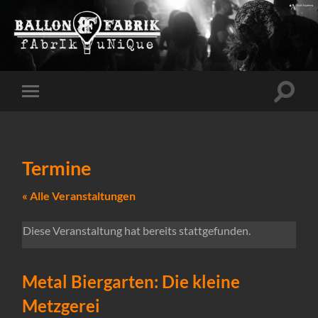
Suchfe
Mobile-
ein-/a
Menü
ein-/ausblenden
Termine
« Alle Veranstaltungen
Diese Veranstaltung hat bereits stattgefunden.
Metal Biergarten: Die kleine
Metzgerei