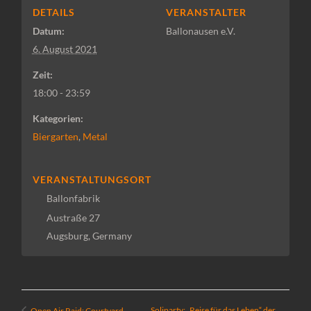
DETAILS
VERANSTALTER
Datum:
Ballonausen e.V.
6. August 2021
Zeit:
18:00 - 23:59
Kategorien:
Biergarten
,
Metal
VERANSTALTUNGSORT
Ballonfabrik
Austraße 27
Augsburg
,
Germany
Soliparty: „Reise für das Leben“ der
Open Air Raid: Courtyard