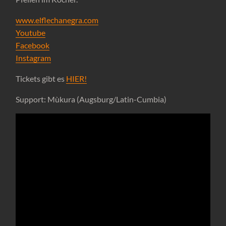
www.elflechanegra.com
Youtube
Facebook
Instagram
Tickets gibt es
HIER!
Support: Mùkura (Augsburg/Latin-Cumbia)