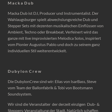
M a c k a D u b
Macka Dub ist DJ, Producer und Instrumentalist. Der
Wahlaugsburger spielt abwechslungsreiche Dub und
Stepper Sets mit dezenten musikalischen Einflüssen von
Ambient, Techno oder Breakbeat. Verfeinert wird das
ganze mit live improvisierten Melodica Solos, inspiriert
vom Pionier Augustus Pablo und doch zu seinem ganz
individuellen Stil weiterentwickelt.
D u b y l o n C r e w
Die DubylonCrew sind wir: Elias von IsarBass, Steve
vom Team der Ballonfabrik & Tobi von Bootsmann
Soundsystem.
Wir sind die Veranstalter der derzeit einzigen Dub- &
Steppers-Veranstaltung der Stadt. Natürlich schaffen