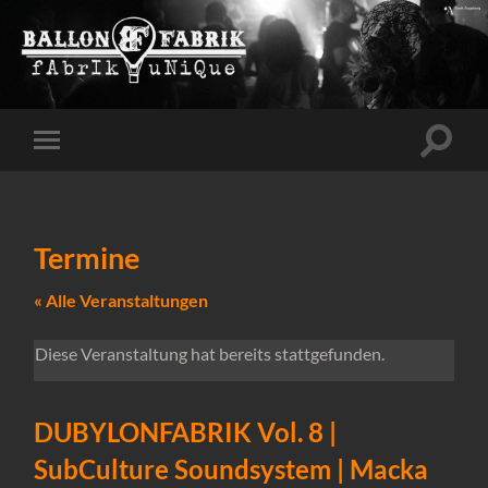
Suchfe
Mobile-
ein-/a
Menü
ein-/ausblenden
Termine
« Alle Veranstaltungen
Diese Veranstaltung hat bereits stattgefunden.
DUBYLONFABRIK Vol. 8 |
SubCulture Soundsystem | Macka