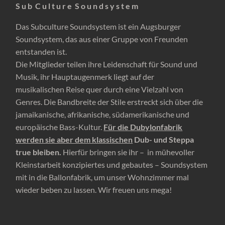
S u b C u l t u r e S o u n d s y s t e m
Das Subculture Soundsystem ist ein Augsburger
Soundsystem, das aus einer Gruppe von Freunden
entstanden ist.
Die Mitglieder teilen ihre Leidenschaft für Sound und
Musik, ihr Hauptaugenmerk liegt auf der
musikalischen Reise quer durch eine Vielzahl von
Genres. Die Bandbreite der Stile erstreckt sich über die
jamaikanische, afrikanische, südamerikanische und
europäische Bass-Kultur.
Für die Dubylonfabrik
werden sie aber dem klassischen
Dub- und Steppa
true bleiben.
Hierfür bringen sie ihr – in mühevoller
Kleinstarbeit konzipiertes und gebautes – Soundsystem
mit in die Ballonfabrik, um unser Wohnzimmer mal
wieder beben zu lassen. Wir freuen uns mega!