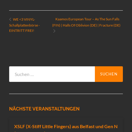
Kaamos European Tour – As The Sun Falls
WE <3 VINYL-
Schallplattenbörse -
(FIN) | Halls Of Oblivion (DE) | Fracture (DE)
EINTRITT FREI!
Suchen
nach:
NÄCHSTE VERANSTALTUNGEN
XSLF (X-Stiff Little Fingers) aus Belfast und Gen N