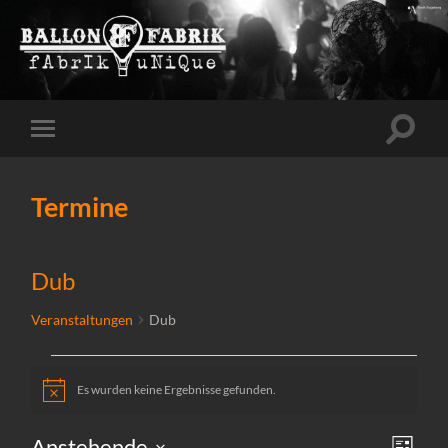
Suchfe
Mobile-
ein-/a
Menü
ein-/ausblenden
Termine
Dub
Veranstaltungen
Dub
Es wurden keine Ergebnisse gefunden.
Veranstaltungen
Hinweis
Ansi
Vera
Anstehende