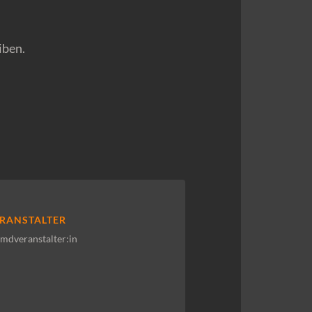
iben.
RANSTALTER
mdveranstalter:in