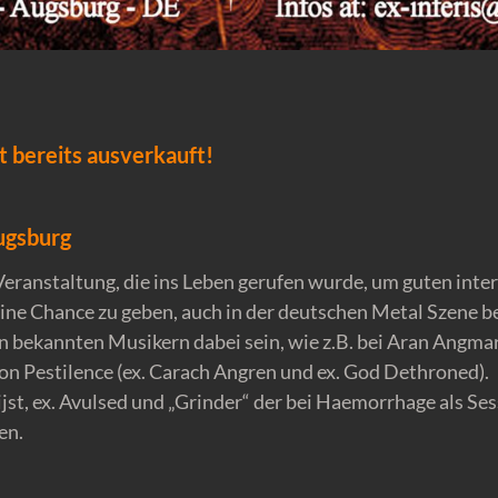
 bereits ausverkauft!
ugsburg
t Veranstaltung, die ins Leben gerufen wurde, um guten inte
ne Chance zu geben, auch in der deutschen Metal Szene 
 bekannten Musikern dabei sein, wie z.B. bei Aran Angmar
on Pestilence (ex. Carach Angren und ex. God Dethroned).
st, ex. Avulsed und „Grinder“ der bei Haemorrhage als Ses
en.