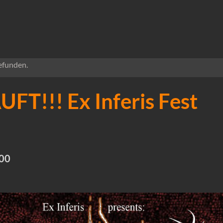
efunden.
T!!! Ex Inferis Fest
00