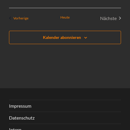
Heute
Nächste
Veranstaltungen
Vorherige
Veranstal
Kalender abonnieren
Impressum
Datenschutz
Intern