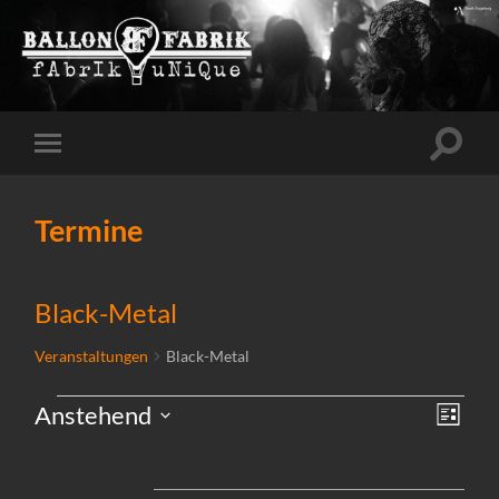
Suchfe
Mobile-
ein-/a
Menü
ein-/ausblenden
Termine
Black-Metal
Veranstaltungen
Black-Metal
Ansi
Vera
Anstehend
Liste
Veranstaltungen
Ansi
Datum
Navi
wählen.
Navi