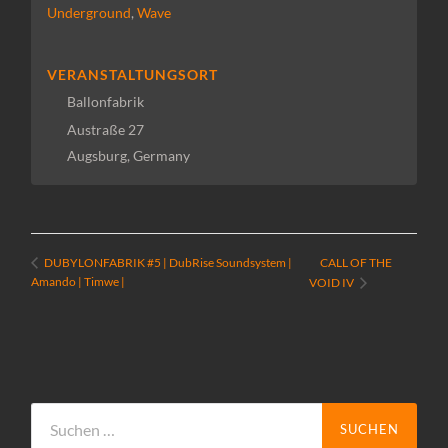
Underground
,
Wave
VERANSTALTUNGSORT
Ballonfabrik
Austraße 27
Augsburg
,
Germany
CALL OF THE
DUBYLONFABRIK #5 | DubRise Soundsystem |
Amando | Timwe |
VOID IV
Suchen
nach: