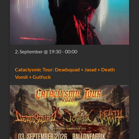
2. September @ 19:30
-
00:00
Cataclysmic Tour: Deadsquad + Jasad + Death
Vomit + Gutfuck