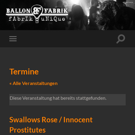
Suchfe
Mobile-
ein-/a
Menü
ein-/ausblenden
Termine
« Alle Veranstaltungen
Diese Veranstaltung hat bereits stattgefunden.
Swallows Rose / Innocent
Prostitutes