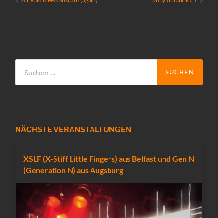
Air Raid meets Sustain! (again)
Dubylonfabrik #1
Suchen
nach:
NÄCHSTE VERANSTALTUNGEN
XSLF (X-Stiff Little Fingers) aus Belfast und Gen N
(Generation N) aus Augsburg