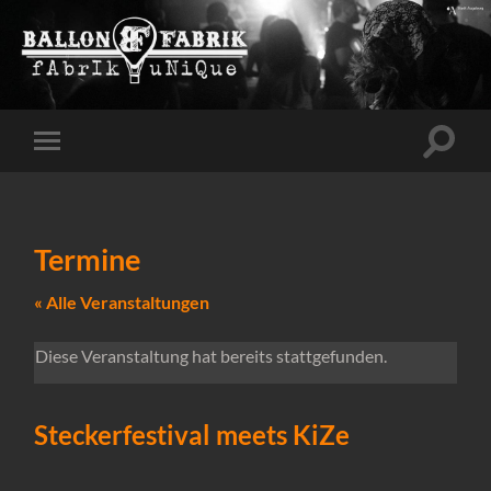
Suchfe
Mobile-
ein-/a
Menü
ein-/ausblenden
Termine
« Alle Veranstaltungen
Diese Veranstaltung hat bereits stattgefunden.
Steckerfestival meets KiZe