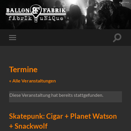
Suchfe
Mobile-
ein-/a
Menü
ein-/ausblenden
Termine
« Alle Veranstaltungen
Diese Veranstaltung hat bereits stattgefunden.
Skatepunk: Cigar + Planet Watson
+ Snackwolf