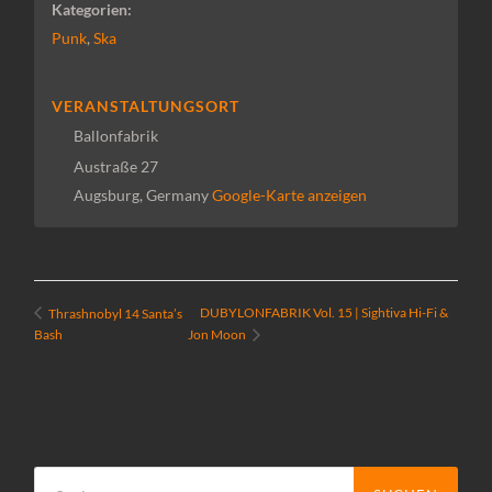
Kategorien:
Punk
,
Ska
VERANSTALTUNGSORT
Ballonfabrik
Austraße 27
Augsburg
,
Germany
Google-Karte anzeigen
DUBYLONFABRIK Vol. 15 | Sightiva Hi-Fi &
Thrashnobyl 14 Santa’s
Bash
Jon Moon
Suchen