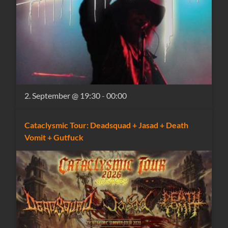
2. September @ 19:30
-
00:00
Cataclysmic Tour: Deadsquad + Jasad + Death
Vomit + Gutfuck