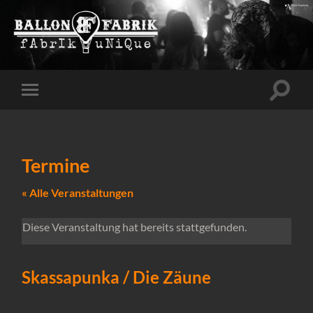
Suchfe
Mobile-
ein-/a
Menü
ein-/ausblenden
Termine
« Alle Veranstaltungen
Diese Veranstaltung hat bereits stattgefunden.
Skassapunka / Die Zäune