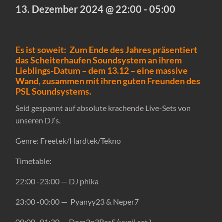
13. Dezember 2024 @ 22:00
-
05:00
Es ist soweit: Zum Ende des Jahres präsentiert
das Scheiterhaufen Soundsystem an ihrem
Lieblings-Datum – dem 13.12 – eine massive
Wand, zusammen mit ihren guten Freunden des
PSL Soundsystems.
Seid gespannt auf absolute krachende Live-Sets von
unseren DJ‘s.
Genre: Freetek/Hardtek/Tekno
Timetable:
22:00 -23:00 — DJ phika
23:00 -00:00 —
Pyanyy23 & Neper7
00:00 -01:30 — Dom2n3BasS (vynil set )