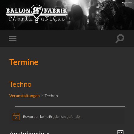
Suchfe
Mobile-
ein-/a
Menü
ein-/ausblenden
Termine
Techno
Veranstaltungen
Techno
Es wurden keine Ergebnisse gefunden.
Veranstaltungen
Hinweis
Ansi
Vera
Anstehende