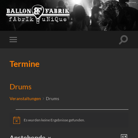
Suchfe
Mobile-
ein-/a
Menü
ein-/ausblenden
Termine
Drums
Veranstaltungen
Drums
Es wurden keine Ergebnisse gefunden.
Veranstaltungen
Hinweis
Ansi
Vera
Anstehende