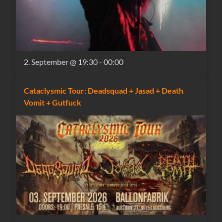
2. September @ 19:30
-
00:00
Cataclysmic Tour: Deadsquad + Jasad + Death
Vomit + Gutfuck