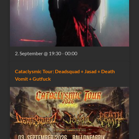
2. September @ 19:30
-
00:00
Cataclysmic Tour: Deadsquad + Jasad + Death
Vomit + Gutfuck