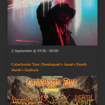
2. September @ 19:30
-
00:00
Cataclysmic Tour: Deadsquad + Jasad + Death
Vomit + Gutfuck