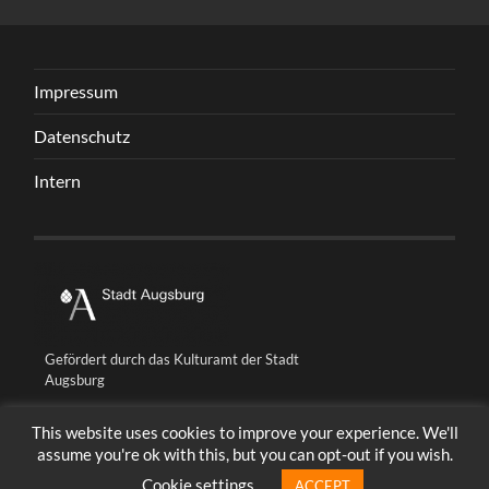
Impressum
Datenschutz
Intern
Gefördert durch das Kulturamt der Stadt
Augsburg
This website uses cookies to improve your experience. We'll
assume you're ok with this, but you can opt-out if you wish.
© 2026
BALLONFABRIK FABRIK UNIQUE
HOCH ↑
Cookie settings
ACCEPT