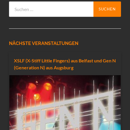
Suchen
nach:
NÄCHSTE VERANSTALTUNGEN
XSLF (X-Stiff Little Fingers) aus Belfast und Gen N
(Generation N) aus Augsburg