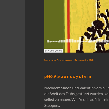
Moonbase Soundsystem
·
Perservation Ridd
pH6.9 S o u n d s y s t e m
Nachdem Simon und Valentin vom pH6.
die Welt des Dubs gestürzt wurden, kon
selbst zu bauen. Wir freueb auf eine n
Steppers.