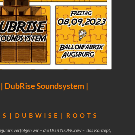
DubRise Soundsystem |
R S | D U B W I S E | R O O T S
egulars verfolgen wir – die DUBYLONCrew – das Konzept,