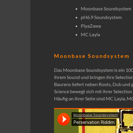
Moonbase Soundsystem
pH6.9 Soundsystem
PiyaZawa
MC Layla
M o o n b a s e S o u n d s y s t e m
Das Moonbase Soundsystem is ein 100%
ihrem Sound und bringen ihre Selection
Baurens liefert neben Roots, Dub und 
Science bewegt sich mit ihrer Selecti
Häufig an ihrer Seite sind MC Layla,