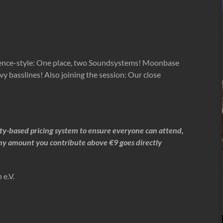
S
nce-style: One place, two Soundsystems! Moonbase
y basslines! Also joining the session: Our close
ity-based pricing
system to ensure everyone can attend,
 Any amount you contribute above €9 goes directly
e.V.