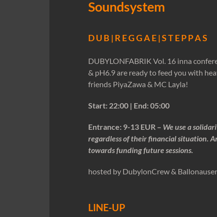
Soundsystem
D U B | R E G G A E | S T E P P A 
DUBYLONFABRIK Vol. 16 inna confere
& pH6.9 are ready to feed you with heav
friends PiyaZawa & MC Layla!
Start: 22:00 |
End: 05:00
Entrance
: 9-13 EUR –
We use a
solidar
regardless of their financial situation.
towards funding future sessions.
hosted by DubylonCrew & Ballonausen 
LINE-UP