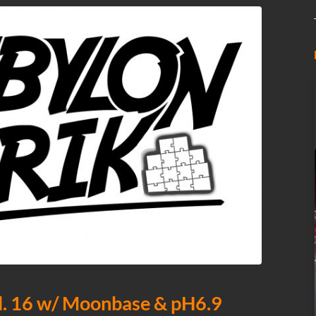
 16 w/ Moonbase & pH6.9