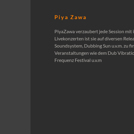
P i y a Z a w a
PiyaZawa verzaubert jede Session mit i
Livekonzerten ist sie auf diversen Re
Soundsystem, Dubbing Sun u.v.m. zu fi
Veranstaltungen wie dem Dub Vibration 
Frequenz Festival u.v.m