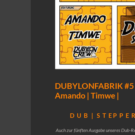
DUBYLONFABRIK #5 | 
Amando | Timwe |
D U B | S T E P P E 
Auch zur fünften Ausgabe unseres Dub-R