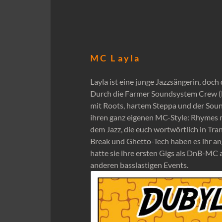
M C L a y l a
Layla ist eine junge Jazzsängerin, doch 
Durch die Farmer Soundsystem Crew (L
mit Roots, hartem Steppa und der Soun
ihren ganz eigenen MC-Style: Rhymes 
dem Jazz, die euch wortwörtlich in Tra
Break und Ghetto-Tech haben es ihr 
hatte sie ihre ersten Gigs als DnB-MC 
anderen basslastigen Events.