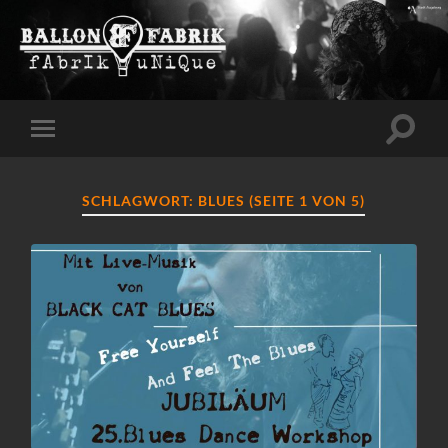
Suchfe
Mobile-
ein-/a
Menü
ein-/ausblenden
SCHLAGWORT:
BLUES
(SEITE 1 VON 5)