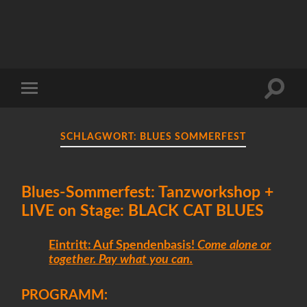
Suchfe
Mobile-
ein-/a
Menü
ein-/ausblenden
SCHLAGWORT:
BLUES SOMMERFEST
Blues-Sommerfest: Tanzworkshop +
LIVE on Stage: BLACK CAT BLUES
Eintritt: Auf Spendenbasis!
Come alone or
together. Pay what you can.
PROGRAMM: